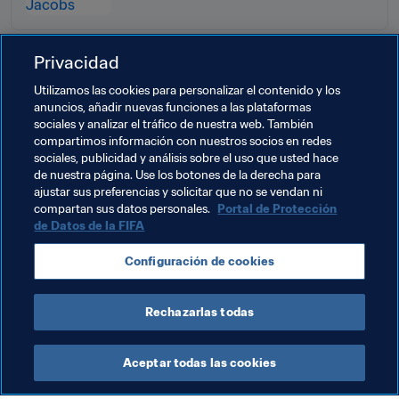
Privacidad
Utilizamos las cookies para personalizar el contenido y los
anuncios, añadir nuevas funciones a las plataformas
Temas relacionados
sociales y analizar el tráfico de nuestra web. También
compartimos información con nuestros socios en redes
sociales, publicidad y análisis sobre el uso que usted hace
Derechos humanos y lucha contra la discriminación
de nuestra página. Use los botones de la derecha para
ajustar sus preferencias y solicitar que no se vendan ni
Organización
Organización
compartan sus datos personales.
Portal de Protección
de Datos de la FIFA
Copa Mundial Femenina de la FIFA 2023™
Configuración de cookies
Australia
AFC
Rechazarlas todas
Aceptar todas las cookies