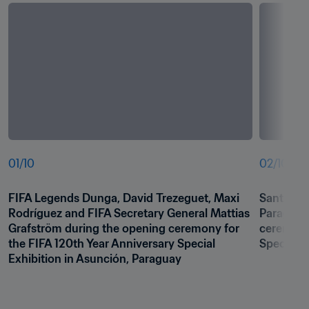
01
/
10
02
/
10
FIFA Legends Dunga, David Trezeguet, Maxi 
Santiago 
Rodríguez and FIFA Secretary General Mattias 
Paraguay,
Grafström during the opening ceremony for 
ceremony 
the FIFA 120th Year Anniversary Special 
Special E
Exhibition in Asunción, Paraguay