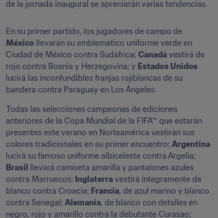
de la jornada inaugural se apreciarán varias tendencias.
En su primer partido, los jugadores de campo de 
México
 llevarán su emblemático uniforme verde en 
Ciudad de México contra Sudáfrica; 
Canadá
 vestirá de 
rojo contra Bosnia y Herzegovina; y 
Estados Unidos
lucirá las inconfundibles franjas rojiblancas de su 
bandera contra Paraguay en Los Ángeles.
Todas las selecciones campeonas de ediciones 
anteriores de la Copa Mundial de la FIFA™ que estarán 
presentes este verano en Norteamérica vestirán sus 
colores tradicionales en su primer encuentro: 
Argentina
lucirá su famoso uniforme albiceleste contra Argelia; 
Brasil
 llevará camiseta amarilla y pantalones azules 
contra Marruecos; 
Inglaterra
 vestirá íntegramente de 
blanco contra Croacia; 
Francia
, de azul marino y blanco 
contra Senegal; 
Alemania
, de blanco con detalles en 
negro, rojo y amarillo contra la debutante Curasao; 