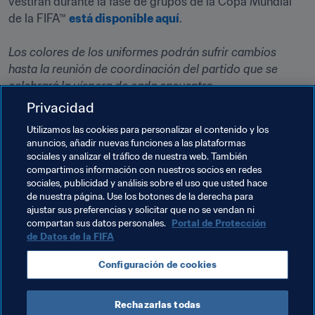
vestirán durante la fase de grupos de la Copa Mundial 
de la FIFA™ 
está disponible aquí
Los colores de los uniformes podrán sufrir cambios 
hasta la reunión de coordinación del partido que se 
celebrará la víspera de cada encuentro.
Privacidad
Temas relacionados
Utilizamos las cookies para personalizar el contenido y los
anuncios, añadir nuevas funciones a las plataformas
sociales y analizar el tráfico de nuestra web. También
Organización de torneos
Organización
compartimos información con nuestros socios en redes
sociales, publicidad y análisis sobre el uso que usted hace
Copa Mundial de la FIFA 2026™
Canada
de nuestra página. Use los botones de la derecha para
ajustar sus preferencias y solicitar que no se vendan ni
Concacaf
USA
México
compartan sus datos personales.
Portal de Protección
de Datos de la FIFA
Configuración de cookies
Rechazarlas todas