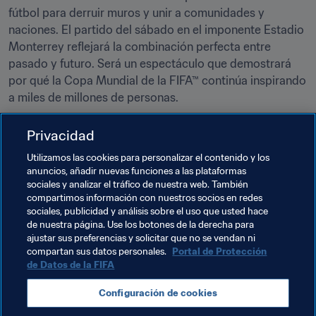
fútbol para derruir muros y unir a comunidades y 
naciones. El partido del sábado en el imponente Estadio 
Monterrey reflejará la combinación perfecta entre 
pasado y futuro. Será un espectáculo que demostrará 
por qué la Copa Mundial de la FIFA™ continúa inspirando 
a miles de millones de personas.
“Espero que ofrezcamos una actuación a la altura de las 
Privacidad
circunstancias”, concluyó Skhiri.
Utilizamos las cookies para personalizar el contenido y los
anuncios, añadir nuevas funciones a las plataformas
Temas relacionados
sociales y analizar el tráfico de nuestra web. También
compartimos información con nuestros socios en redes
sociales, publicidad y análisis sobre el uso que usted hace
Organización
Copa Mundial de la FIFA 2026™
de nuestra página. Use los botones de la derecha para
ajustar sus preferencias y solicitar que no se vendan ni
USA
Concacaf
Canada
México
compartan sus datos personales.
Portal de Protección
de Datos de la FIFA
Configuración de cookies