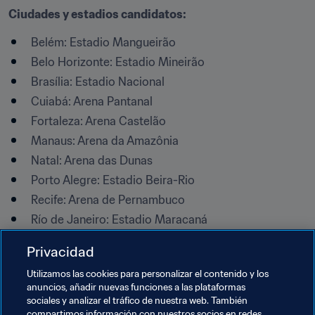
Ciudades y estadios candidatos:
Belém: Estadio Mangueirão
Belo Horizonte: Estadio Mineirão
Brasília: Estadio Nacional
Cuiabá: Arena Pantanal
Fortaleza: Arena Castelão
Manaus: Arena da Amazônia
Natal: Arena das Dunas
Porto Alegre: Estadio Beira-Rio
Recife: Arena de Pernambuco
Río de Janeiro: Estadio Maracaná
Salvador: Arena Fonte Nova
Privacidad
São Paulo: Arena de São Paulo
Utilizamos las cookies para personalizar el contenido y los
anuncios, añadir nuevas funciones a las plataformas
Temas relacionados
sociales y analizar el tráfico de nuestra web. También
compartimos información con nuestros socios en redes