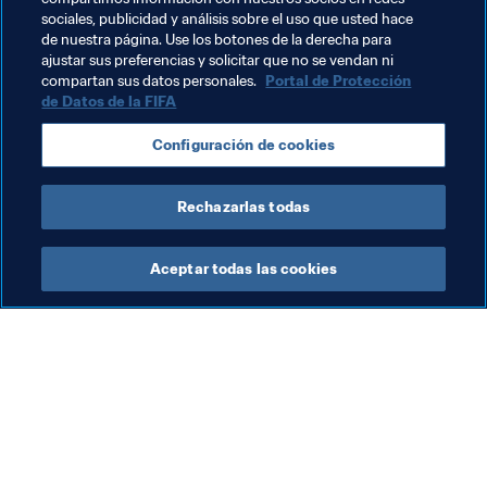
sociales, publicidad y análisis sobre el uso que usted hace
Fútbol Femenino
Organización
Organización
de nuestra página. Use los botones de la derecha para
ajustar sus preferencias y solicitar que no se vendan ni
Brazil
CONMEBOL
compartan sus datos personales.
Portal de Protección
de Datos de la FIFA
Configuración de cookies
Rechazarlas todas
Copa Mundial Femenina de la FIFA 
Aceptar todas las cookies
Brasil 2027™
Organización
Vol
La FIFA ha presentado la
Ha
Estrategia de
pa
Sustentabilidad y Derechos
fo