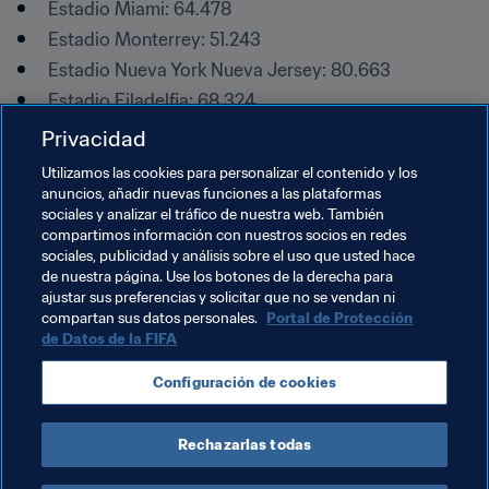
Estadio Miami: 64.478
Estadio Monterrey: 51.243
Estadio Nueva York Nueva Jersey: 80.663
Estadio Filadelfia: 68.324
Estadio Bahía de San Francisco: 68.827
Privacidad
Estadio Seattle: 66.925
Utilizamos las cookies para personalizar el contenido y los
Estadio Toronto: 43.036
anuncios, añadir nuevas funciones a las plataformas
sociales y analizar el tráfico de nuestra web. También
compartimos información con nuestros socios en redes
Temas relacionados
sociales, publicidad y análisis sobre el uso que usted hace
de nuestra página. Use los botones de la derecha para
ajustar sus preferencias y solicitar que no se vendan ni
Organización de torneos
Organización
compartan sus datos personales.
Portal de Protección
de Datos de la FIFA
Copa Mundial de la FIFA 2026™
México
USA
Configuración de cookies
Canada
Rechazarlas todas