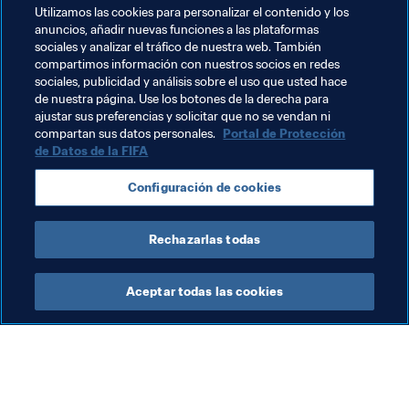
Utilizamos las cookies para personalizar el contenido y los
anuncios, añadir nuevas funciones a las plataformas
Temas relacionados
sociales y analizar el tráfico de nuestra web. También
compartimos información con nuestros socios en redes
sociales, publicidad y análisis sobre el uso que usted hace
Promoción del fútbol
Federaciones miembro
de nuestra página. Use los botones de la derecha para
ajustar sus preferencias y solicitar que no se vendan ni
Organización
Rwanda
CAF
compartan sus datos personales.
Portal de Protección
de Datos de la FIFA
Configuración de cookies
Rechazarlas todas
Organización
Aceptar todas las cookies