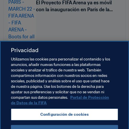
El Proyecto FIFA Arena ya es móvil
con la inauguración en París de la
primera minicancha temporal por
parte de Gianni Infantino
Privacidad
Utilizamos las cookies para personalizar el contenido y los
anuncios, añadir nuevas funciones a las plataformas
Temas relacionados
sociales y analizar el tráfico de nuestra web. También
compartimos información con nuestros socios en redes
sociales, publicidad y análisis sobre el uso que usted hace
Presidente de la FIFA
Federaciones miembro
de nuestra página. Use los botones de la derecha para
ajustar sus preferencias y solicitar que no se vendan ni
Organización
France
UEFA
compartan sus datos personales.
Portal de Protección
de Datos de la FIFA
Configuración de cookies