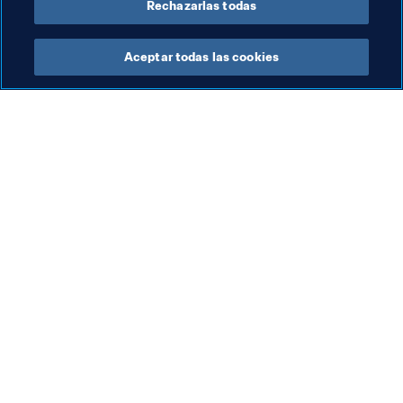
Rechazarlas todas
Organisation
Aceptar todas las cookies
Organización
Fút
Organización
El
fe
6 a