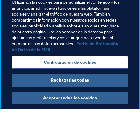
Utilizamos las cookies para personalizar el contenido y los
anuncios, añadir nuevas funciones a las plataformas
Temas relacionados
sociales y analizar el tráfico de nuestra web. También
compartimos información con nuestros socios en redes
sociales, publicidad y análisis sobre el uso que usted hace
Organización
Organización
Brazil
de nuestra página. Use los botones de la derecha para
ajustar sus preferencias y solicitar que no se vendan ni
CONMEBOL
compartan sus datos personales.
Portal de Protección
de Datos de la FIFA
Configuración de cookies
Rechazarlas todas
Organización
Aceptar todas las cookies
Org