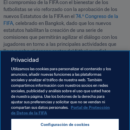
El compromiso de la FIFA con el bienestar de los 
futbolistas se vio reforzado con la aprobación de los 
nuevos Estatutos de la FIFA en el 
74.º Congreso de la 
FIFA
, celebrado en Bangkok, dado que los nuevos 
estatutos habilitan la creación de una serie de 
comisiones que permitirán agilizar el diálogo con los 
jugadores en torno a las principales actividades que 
lleva a cabo el órgano rector del fútbol mundial.
Privacidad
El grupo de trabajo se reunirá en las próximas semanas.
Utilizamos las cookies para personalizar el contenido y los
anuncios, añadir nuevas funciones a las plataformas
Temas relacionados
sociales y analizar el tráfico de nuestra web. También
compartimos información con nuestros socios en redes
sociales, publicidad y análisis sobre el uso que usted hace
Medicina
Iniciativas educativas
Legal
de nuestra página. Use los botones de la derecha para
ajustar sus preferencias y solicitar que no se vendan ni
Organización
compartan sus datos personales.
Portal de Protección
de Datos de la FIFA
Configuración de cookies