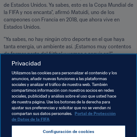
de Estados Unidos. Ya sabes, esto es la Copa Mundial de 
la FIFA y nos encanta", afirmó Matuidi, uno de los 
campeones con Francia en 2018, que ahora vive en 
Estados Unidos.
"Ya sabes, no hay ningún otro deporte en el que haya 
tanta energía, un ambiente así. ¡Estamos muy contentos 
de formar parte del fútbol y vamos a seguir así!".
Privacidad
Temas relacionados
Utilizamos las cookies para personalizar el contenido y los
anuncios, añadir nuevas funciones a las plataformas
sociales y analizar el tráfico de nuestra web. También
Organización de torneos
Organización
compartimos información con nuestros socios en redes
sociales, publicidad y análisis sobre el uso que usted hace
Copa Mundial de la FIFA 2026™
France
UEFA
de nuestra página. Use los botones de la derecha para
ajustar sus preferencias y solicitar que no se vendan ni
Canada
Concacaf
México
USA
compartan sus datos personales.
Portal de Protección
de Datos de la FIFA
Configuración de cookies