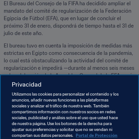
El Bureau del Consejo de la FIFA ha decidido ampliar el 
mandato del comité de regularización de la Federación 
Egipcia de Fútbol (EFA), que en lugar de concluir el 
próximo 31 de enero, dispondrá de tiempo hasta el 31 de 
julio de este año.
El bureau tuvo en cuenta la imposición de medidas más 
estrictas en Egipto como consecuencia de la pandemia, 
lo cual está obstaculizando la actividad del comité de 
regularización e impedirá —durante al menos seis meses
— la celebración de la Asamblea General de la EFA según 
lo previsto.
Privacidad
Utilizamos las cookies para personalizar el contenido y los
La decisión de ampliar el mandato tiene como principal 
anuncios, añadir nuevas funciones a las plataformas
objetivo que el comité de regularización pueda llevar a 
sociales y analizar el tráfico de nuestra web. También
cabo todas 
l
as tareas que se le encomendaron, las 
compartimos información con nuestros socios en redes
cuales finalizarán con las elecciones a la nueva directiva 
sociales, publicidad y análisis sobre el uso que usted hace
de nuestra página. Use los botones de la derecha para
de la federación.
ajustar sus preferencias y solicitar que no se vendan ni
compartan sus datos personales.
Portal de Protección