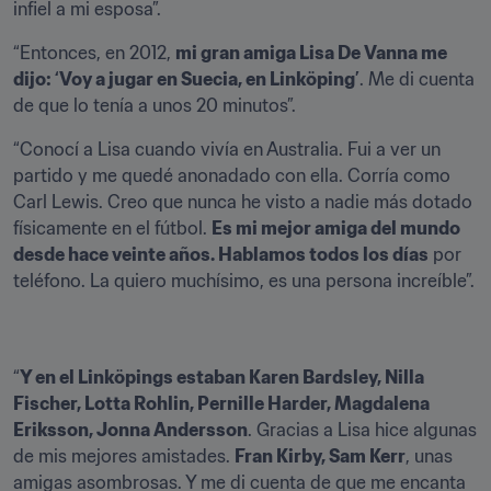
infiel a mi esposa”.
“Entonces, en 2012, 
mi gran amiga Lisa De Vanna me 
dijo: ‘Voy a jugar en Suecia, en Linköping’
. Me di cuenta 
de que lo tenía a unos 20 minutos”.
“Conocí a Lisa cuando vivía en Australia. Fui a ver un 
partido y me quedé anonadado con ella. Corría como 
Carl Lewis. Creo que nunca he visto a nadie más dotado 
físicamente en el fútbol. 
Es mi mejor amiga del mundo 
desde hace veinte años. Hablamos todos los días
 por 
teléfono. La quiero muchísimo, es una persona increíble”.
“
Y en el Linköpings estaban Karen Bardsley, Nilla 
Fischer, Lotta Rohlin, Pernille Harder, Magdalena 
Eriksson, Jonna Andersson
. Gracias a Lisa hice algunas 
de mis mejores amistades. 
Fran Kirby, Sam Kerr
, unas 
amigas asombrosas. Y me di cuenta de que me encanta 