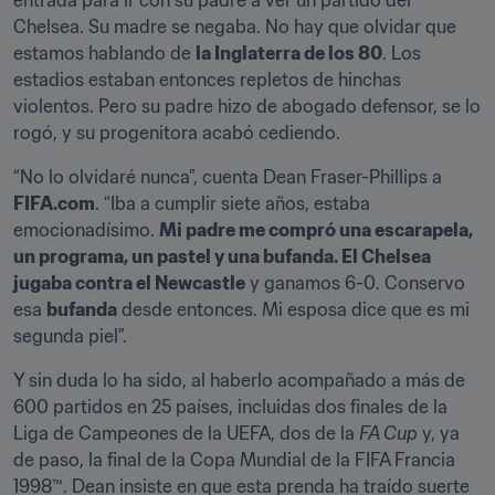
entrada para ir con su padre a ver un partido del 
Chelsea. Su madre se negaba. No hay que olvidar que 
estamos hablando de 
la Inglaterra de los 80
. Los 
estadios estaban entonces repletos de hinchas 
violentos. Pero su padre hizo de abogado defensor, se lo 
rogó, y su progenitora acabó cediendo.
“No lo olvidaré nunca”, cuenta Dean Fraser-Phillips a 
FIFA.com
. “Iba a cumplir siete años, estaba 
emocionadísimo. 
Mi padre me compró una escarapela, 
un programa, un pastel y una bufanda. El Chelsea 
jugaba contra el Newcastle
 y ganamos 6-0. Conservo 
esa 
bufanda
 desde entonces. Mi esposa dice que es mi 
segunda piel”.
Y sin duda lo ha sido, al haberlo acompañado a más de 
600 partidos en 25 países, incluidas dos finales de la 
Liga de Campeones de la UEFA, dos de la 
FA Cup
 y, ya 
de paso, la final de la Copa Mundial de la FIFA Francia 
1998™. Dean insiste en que esta prenda ha traído suerte 