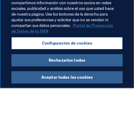
mundo
. Es parte de mi imagen. Si me ardiese la casa, 
compartimos información con nuestros socios en redes
sería lo primero que rescatase. ¡Después de mi mujer, 
sociales, publicidad y análisis sobre el uso que usted hace
de nuestra página. Use los botones de la derecha para
claro!”.
ajustar sus preferencias y solicitar que no se vendan ni
compartan sus datos personales.
Portal de Protección
de Datos de la FIFA
Temas relacionados
Configuración de cookies
Australia
England
Sweden
Rechazarlas todas
Aceptar todas las cookies
La labor de la FIFA
Visite también
Legal
Todos los temas y las 
noticias relacionadas con 
Sistema de traspasos