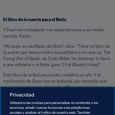
El libro de la suerte para el Betis
Y Dean ha contagiado sus supersticiones a su media 
naranja, Emilia.
“Mi mujer es sevillana, del Betis”, dice. “Tiene un libro de 
la suerte que lleva a todos los partidos a los que va: 
The 
Frying Pan of Spain
, de Colin Millar. Un domingo lo llevó 
a una cafetería y el Betis ganó 2-1 al Madrid 
(risas)
”.
Este libro de la fortuna pronto cumplirá un año. Y el 
matrimonio de Dean con su bufanda, por increíble que 
parezca, alcanzará en breve los 40.
Privacidad
“¡Cuarenta años ya!”, dice Dean. “Estoy muy orgulloso de 
Utilizamos las cookies para personalizar el contenido y los
ella. Cuando muera, quiero que la entierren conmigo. 
anuncios, añadir nuevas funciones a las plataformas
Después de mi mujer, es lo que más quiero en el 
sociales y analizar el tráfico de nuestra web. También