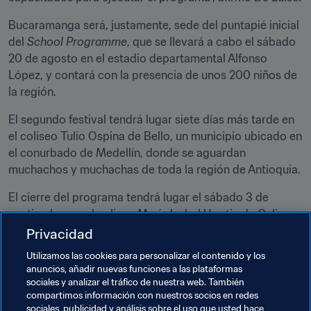
Bucaramanga será, justamente, sede del puntapié inicial 
del 
School Programme
, que se llevará a cabo el sábado 
20 de agosto en el estadio departamental Alfonso 
López, y contará con la presencia de unos 200 niños de 
la región.
El segundo festival tendrá lugar siete días más tarde en 
el coliseo Tulio Ospina de Bello, un municipio ubicado en 
el conurbado de Medellín, donde se aguardan 
muchachos y muchachas de toda la región de Antioquia.
El cierre del programa tendrá lugar el sábado 3 de 
septiembre en el coliseo María Isabel Urrutia de Cali, con 
actividades recreativas que buscarán generar interés y 
Privacidad
consciencia sobre los valores del deporte en general, y 
Utilizamos las cookies para personalizar el contenido y los
del fútsal en particular, en la capital del Valle del Cauca.
anuncios, añadir nuevas funciones a las plataformas
sociales y analizar el tráfico de nuestra web. También
La Copa Mundial de Fútsal de la FIFA dará comienzo una 
compartimos información con nuestros socios en redes
semana más tarde, y coronará un campeón en la misma 
sociales, publicidad y análisis sobre el uso que usted hace