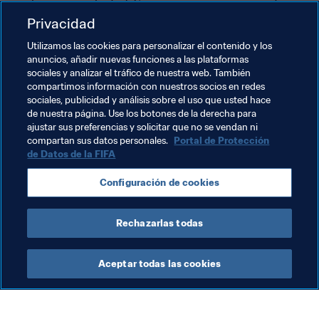
con la misma voluntad. Serviría para coronar nuestro 
trabajo”, concluye la veterana.
Privacidad
Utilizamos las cookies para personalizar el contenido y los
No será fácil. Canadá presentaba la mejor campaña del 
anuncios, añadir nuevas funciones a las plataformas
torneo hasta perder contra Alemania en la otra semifinal. 
sociales y analizar el tráfico de nuestra web. También
Sin embargo, una cosa es segura: Formiga y sus 
compartimos información con nuestros socios en redes
compañeras saben que podrán contar con la hinchada, 
sociales, publicidad y análisis sobre el uso que usted hace
de nuestra página. Use los botones de la derecha para
que las animará ocurra lo que ocurra.
ajustar sus preferencias y solicitar que no se vendan ni
compartan sus datos personales.
Portal de Protección
de Datos de la FIFA
Temas relacionados
Configuración de cookies
Competiciones
Brazil
CONMEBOL
Rechazarlas todas
Aceptar todas las cookies