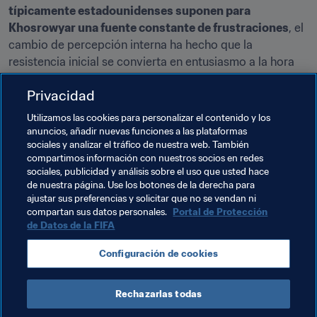
típicamente estadounidenses suponen para 
Khosrowyar una fuente constante de frustraciones
, el 
cambio de percepción interna ha hecho que la 
resistencia inicial se convierta en entusiasmo a la hora 
de valorar las ideas que ella propone. “Hemos visto un 
Privacidad
cambio que nunca antes se había producido, y todas las 
chicas lo están notando también”.
Utilizamos las cookies para personalizar el contenido y los
anuncios, añadir nuevas funciones a las plataformas
Si tienen éxito, sus métodos se implantarán en todas 
sociales y analizar el tráfico de nuestra web. También
las categorías de la selección nacional femenina
. 
compartimos información con nuestros socios en redes
sociales, publicidad y análisis sobre el uso que usted hace
“Todo está empezando con la selección sub-19. Somos 
de nuestra página. Use los botones de la derecha para
el ejemplo que va a contagiarlo todo, hacia arriba y 
ajustar sus preferencias y solicitar que no se vendan ni
también hacia abajo”.
compartan sus datos personales.
Portal de Protección
de Datos de la FIFA
Tras reservar el pase este fin de semana a la ronda final 
de clasificación para la Copa Sub-19 Femenina de la 
Configuración de cookies
AFC, 
parece que a Katayoun Khosrowyar le están 
saliendo las cosas tal y como ella las había planeado.
Rechazarlas todas