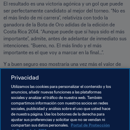
El resultado es una victoria agónica y un gol que puede 
ser perfectamente candidato al mejor del torneo. “No es 
el más lindo de mi carrera”, relativiza con todo la 
ganadora de la Bota de Oro adidas de la edición de 
Costa Rica 2014. “Aunque puede que sí haya sido el más 
importante”, admite, antes de adelantar de inmediato sus 
intenciones. “Bueno, no. El más lindo y el más 
importante es el que voy a marcar en la final…”.
Y a buen seguro eso mostraría una vez más el valor de 
su mágica pierna derecha. Pero, en un museo, el trofeo 
Privacidad
del Mundial tendría un lugar más destacado que esa 
pierna llamada a marcar muchísimos más goles.
Utilizamos las cookies para personalizar el contenido y los
anuncios, añadir nuevas funciones a las plataformas
sociales y analizar el tráfico de nuestra web. También
Temas relacionados
compartimos información con nuestros socios en redes
sociales, publicidad y análisis sobre el uso que usted hace
de nuestra página. Use los botones de la derecha para
Competiciones
ajustar sus preferencias y solicitar que no se vendan ni
compartan sus datos personales.
Portal de Protección
Copa Mundial Femenina Sub-17 de la FIFA Jordania 