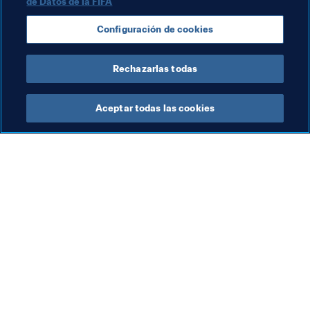
de Datos de la FIFA
2016
Configuración de cookies
Venezuela
CONMEBOL
Rechazarlas todas
Aceptar todas las cookies
La labor de la FIFA
Visite también
Legal
Todos los temas y las 
noticias relacionadas con 
Sistema de traspasos
FIFA
Fútbol femenino
Reportes y documentos
Promoción del fútbol
Fundación FIFA
Innovación