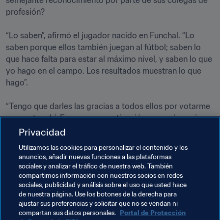
semejante reconocimiento por parte de sus colegas de 
profesión?

“Lo saben”, afirmó el jugador nacido en Funchal. “Lo 
saben porque ellos también juegan al fútbol; saben lo 
que hace falta para estar al máximo nivel, y saben lo que 
yo hago en el campo. Los resultados muestran lo que 
hago”. 

“Tengo que darles las gracias a todos ellos por votarme 
para estar ahí. Es una gran motivación para mí seguir y 
hacer feliz a la gente, especialmente a los aficionados de 
Privacidad
todo el mundo y a mi familia. Y seguiré porque sigo 
Utilizamos las cookies para personalizar el contenido y los
siendo capaz, y soy feliz por seguir agradando a la 
anuncios, añadir nuevas funciones a las plataformas
gente”, concluyó.
sociales y analizar el tráfico de nuestra web. También
compartimos información con nuestros socios en redes
sociales, publicidad y análisis sobre el uso que usted hace
de nuestra página. Use los botones de la derecha para
ajustar sus preferencias y solicitar que no se vendan ni
compartan sus datos personales.
Portal de Protección