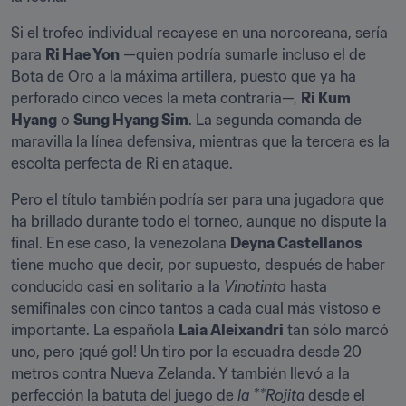
Si el trofeo individual recayese en una norcoreana, sería 
para 
Ri Hae Yon
 —quien podría sumarle incluso el de 
Bota de Oro a la máxima artillera, puesto que ya ha 
perforado cinco veces la meta contraria—, 
Ri Kum 
Hyang
 o 
Sung Hyang Sim
. La segunda comanda de 
maravilla la línea defensiva, mientras que la tercera es la 
escolta perfecta de Ri en ataque.
Pero el título también podría ser para una jugadora que 
ha brillado durante todo el torneo, aunque no dispute la 
final. En ese caso, la venezolana 
Deyna Castellanos
tiene mucho que decir, por supuesto, después de haber 
conducido casi en solitario a la 
Vinotinto
 hasta 
semifinales con cinco tantos a cada cual más vistoso e 
importante. La española 
Laia Aleixandri
 tan sólo marcó 
uno, pero ¡qué gol! Un tiro por la escuadra desde 20 
metros contra Nueva Zelanda. Y también llevó a la 
perfección la batuta del juego de 
la **Rojita
 desde el 