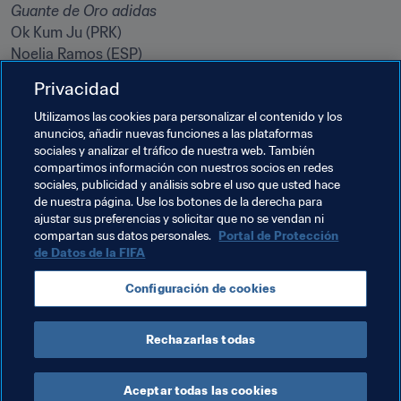
Ok Kum Ju (PRK)

Noelia Ramos (ESP)

Momoko Tanaka (JPN)
Privacidad
Utilizamos las cookies para personalizar el contenido y los
Temas relacionados
anuncios, añadir nuevas funciones a las plataformas
sociales y analizar el tráfico de nuestra web. También
compartimos información con nuestros socios en redes
Competiciones
España
sociales, publicidad y análisis sobre el uso que usted hace
de nuestra página. Use los botones de la derecha para
Copa Mundial Femenina Sub-17 de la FIFA Jordania 
ajustar sus preferencias y solicitar que no se vendan ni
2016
compartan sus datos personales.
Portal de Protección
de Datos de la FIFA
Japan
DPR Korea
Venezuela
AFC
UEFA
Configuración de cookies
CONMEBOL
Rechazarlas todas
Aceptar todas las cookies