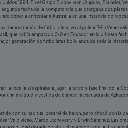
 Unidos 1994. En el Grupo B convivían Uruguay, Ecuador, Vene
a segunda fecha de la competencia que otorgaba dos plazas di
undo debería enfrentar a Australia en una instancia de repes
ó una demostración de fútbol ofensivo al golear 7-1 a Venezuel
asil, que había empatado 0-0 en Ecuador en la primera fecha
mejor generación de futbolistas bolivianos de toda la historia
r la localía si aspiraba a jugar la tercera fase final de la C
or una multitud y vestida de blanco, la escuadra de Azkargort
 partido con su habitual control de balón, pero chocó con la 
sar Valdivieso, Marco Etcheverry y Erwin Sánchez. Las emoci
posibilidad dorada de abrir el marcador con un tiro penal, 