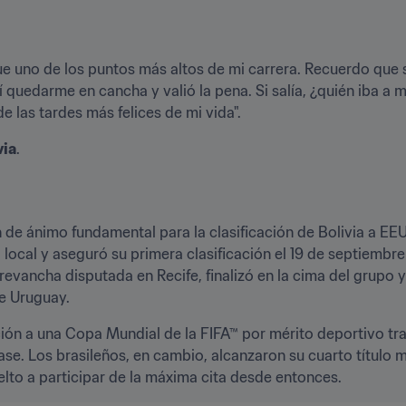
 fue uno de los puntos más altos de mi carrera. Recuerdo que s
í quedarme en cancha y valió la pena. Si salía, ¿quién iba a 
e las tardes más felices de mi vida".
via
.
ón de ánimo fundamental para la clasificación de Bolivia a EE
al y aseguró su primera clasificación el 19 de septiembre en
a revancha disputada en Recife, finalizó en la cima del grupo 
re Uruguay.
ción a una Copa Mundial de la FIFA™ por mérito deportivo tras
e. Los brasileños, en cambio, alcanzaron su cuarto título mun
elto a participar de la máxima cita desde entonces.