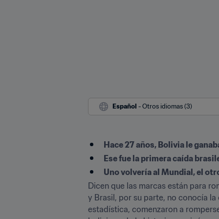
Español
 - Otros idiomas (3)
Hace 27 años, Bolivia le ganaba
Ese fue la primera caída brasil
Uno volvería al Mundial, el o
Dicen que las marcas están para rom
y Brasil, por su parte, no conocía 
estadística, comenzaron a romperse 