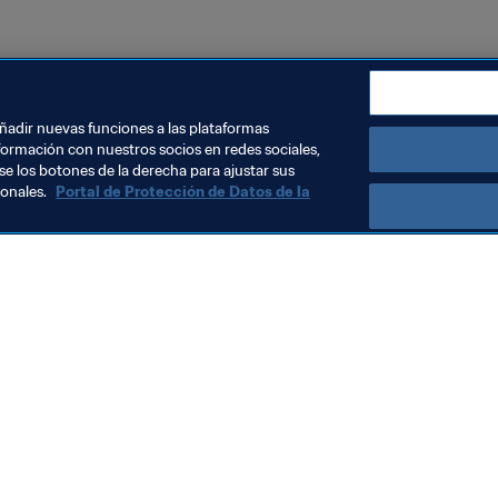
añadir nuevas funciones a las plataformas
formación con nuestros socios en redes sociales,
se los botones de la derecha para ajustar sus
sonales.
Portal de Protección de Datos de la
Visite también
Todos los temas y las noticias relacionadas con FIFA
Reportes y documentos
Fundación FIFA
FIFA Museum