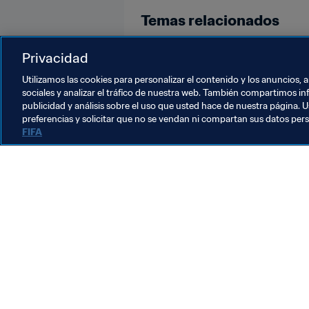
Temas relacionados
Bolivia
Brazil
CONMEBOL
Privacidad
Utilizamos las cookies para personalizar el contenido y los anuncios, 
sociales y analizar el tráfico de nuestra web. También compartimos in
publicidad y análisis sobre el uso que usted hace de nuestra página. U
preferencias y solicitar que no se vendan ni compartan sus datos per
FIFA
La labor de la FIFA
Legal
Sistema de traspasos
Fútbol femenino
Promoción del fútbol