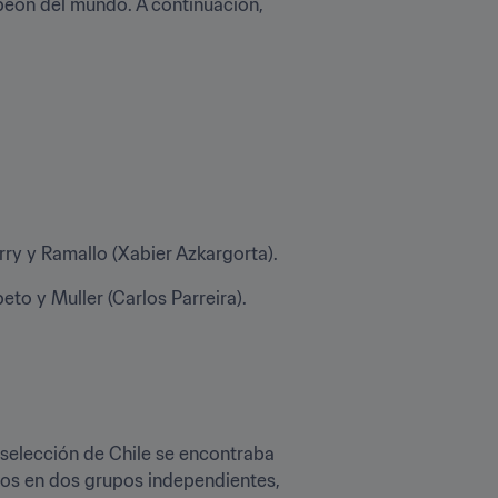
boliviano de la historia propinó una caída histórica al que sería, un año más tarde, el nuevo campeón del mundo. A continuación, 
rry y Ramallo (Xabier Azkargorta).
eto y Muller (Carlos Parreira).
 selección de Chile se encontraba 
dos en dos grupos independientes, 