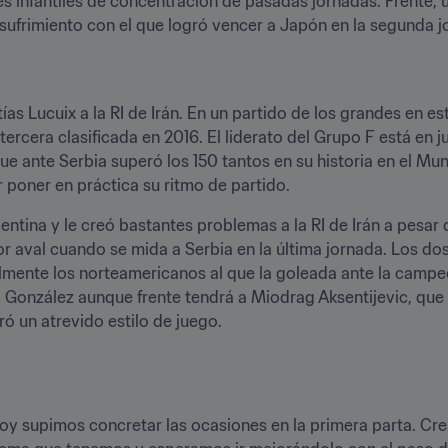
es infantiles de concentración de pasadas jornadas. Frente, u
l sufrimiento con el que logró vencer a Japón en la segunda j
atías Lucuix a la RI de Irán. En un partido de los grandes en es
rcera clasificada en 2016. El liderato del Grupo F está en j
e ante Serbia superó los 150 tantos en su historia en el Mundi
 poner en práctica su ritmo de partido. 
entina y le creó bastantes problemas a la RI de Irán a pesar d
or aval cuando se mida a Serbia en la última jornada. Los do
lmente los norteamericanos al que la goleada ante la campe
 González aunque frente tendrá a Miodrag Aksentijevic, que an
 un atrevido estilo de juego. 
 hoy supimos concretar las ocasiones en la primera parta. C