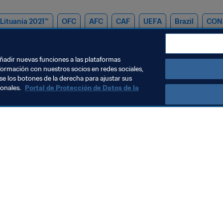
 Lituania 2021™
OFC
AFC
CAF
UEFA
Brazil
CON
apan
Paraguay
IR Iran
Serbia
añadir nuevas funciones a las plataformas
formación con nuestros socios en redes sociales,
se los botones de la derecha para ajustar sus
sonales.
Portal de Protección de Datos de la
Visite también
Todos los temas y las noticias relacionadas con FIFA
Reportes y documentos
Fundación FIFA
FIFA Museum