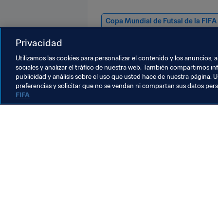
Copa Mundial de Futsal de la FIFA
USA
Concacaf
España
J
Privacidad
Utilizamos las cookies para personalizar el contenido y los anuncios, 
sociales y analizar el tráfico de nuestra web. También compartimos in
publicidad y análisis sobre el uso que usted hace de nuestra página. U
preferencias y solicitar que no se vendan ni compartan sus datos per
FIFA
La labor de la FIFA
Legal
Sistema de traspasos
Fútbol femenino
Promoción del fútbol