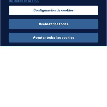
de Datos de la FIFA
Italy
UEFA
Alemania
España
Configuración de cookies
Argentina
CONMEBOL
Rechazarlas todas
Aceptar todas las cookies
La labor de la FIFA
Visite también
Legal
Todos los temas y las 
noticias relacionadas con 
Sistema de traspasos
FIFA
Fútbol femenino
Reportes y documentos
Promoción del fútbol
Fundación FIFA
Innovación