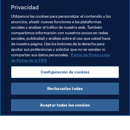
historia de superación.
Privacidad
Utilizamos las cookies para personalizar el contenido y los
FIFA.COM
anuncios, añadir nuevas funciones a las plataformas
sociales y analizar el tráfico de nuestra web. También
La graduación, solo otro paso en el
compartimos información con nuestros socios en redes
camino para mentores y aprendizas
sociales, publicidad y análisis sobre el uso que usted hace
de nuestra página. Use los botones de la derecha para
ajustar sus preferencias y solicitar que no se vendan ni
compartan sus datos personales.
Portal de Protección
de Datos de la FIFA
Temas relacionados
Configuración de cookies
Alemania
Kenya
Rechazarlas todas
Aceptar todas las cookies