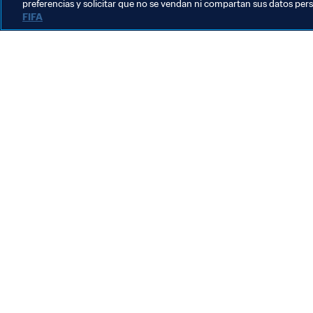
preferencias y solicitar que no se vendan ni compartan sus datos per
FIFA
La labor de la FIFA
Legal
Sistema de traspasos
Fútbol femenino
Promoción del fútbol
Innovación
Desarrollo del talento
Organización de los torneos
Sostenibilidad
Derechos humanos y lucha contra la discriminación
Salud y atención médica