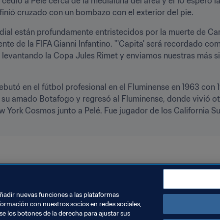
 cedió a Pelé cerca de la medialuna del área y el 10 esperó la
inió cruzado con un bombazo con el exterior del pie.
dial están profundamente entristecidos por la muerte de Carl
dente de la FIFA Gianni Infantino. "'Capita' será recordado c
 levantando la Copa Jules Rimet y enviamos nuestras más sin
ebutó en el fútbol profesional en el Fluminense en 1963 con 19
r su amado Botafogo y regresó al Fluminense, donde vivió otr
 York Cosmos junto a Pelé. Fue jugador de los California Surf
añadir nuevas funciones a las plataformas
formación con nuestros socios en redes sociales,
se los botones de la derecha para ajustar sus