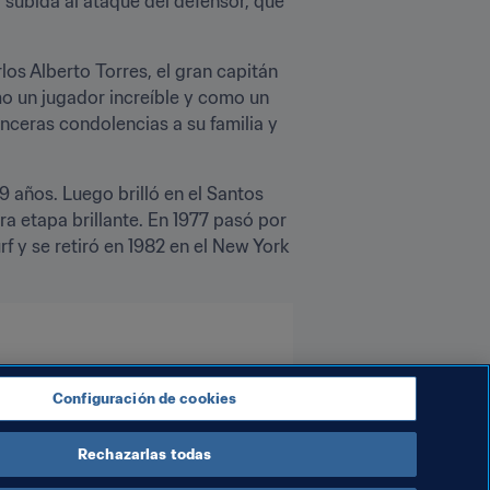
 subida al ataque del defensor, que 
os Alberto Torres, el gran capitán 
omo un jugador increíble y como un 
ceras condolencias a su familia y 
 años. Luego brilló en el Santos 
a etapa brillante. En 1977 pasó por 
 y se retiró en 1982 en el New York 
Configuración de cookies
Rechazarlas todas