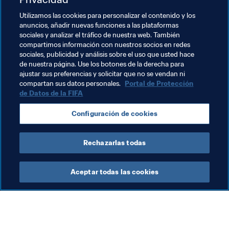
¿Quién será #TheBest?
Utilizamos las cookies para personalizar el contenido y los
anuncios, añadir nuevas funciones a las plataformas
Los ganadores y ganadoras en todas las categorías 
sociales y analizar el tráfico de nuestra web. También
serán distinguidos el 17 de enero de 2022. En tu opinión, 
compartimos información con nuestros socios en redes
¿quién debería ganar este año? Comparte tus opiniones 
sociales, publicidad y análisis sobre el uso que usted hace
de nuestra página. Use los botones de la derecha para
en las redes sociales utilizando la etiqueta 
#TheBest
.
ajustar sus preferencias y solicitar que no se vendan ni
compartan sus datos personales.
Portal de Protección
de Datos de la FIFA
Temas relacionados
Configuración de cookies
Egypt
CAF
England
UEFA
Rechazarlas todas
Aceptar todas las cookies