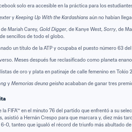
acebook solo era accesible en la práctica para los estudiant
exter
 y 
Keeping Up With the Kardashians
 aún no habían llega
, de Mariah Carey, 
Gold Digger
, de Kanye West, 
Sorry
, de Ma
 de sencillos de todo el globo.
nado un título de la ATP y ocupaba el puesto número 63 de
niverso. Meses después fue reclasificado como planeta enano
istas de oro y plata en patinaje de calle femenino en Tokio 
ong
 y 
Memorias deuna geisha
 acababan de ganar tres premi
ita
la FIFA™ en el minuto 76 del partido que enfrentó a su sele
s, asistió a Hernán Crespo para que marcara y, diez más tard
or 6-0, tanteo que igualó el récord de triunfo más abultado de