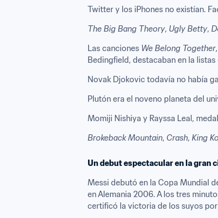
Twitter y los iPhones no existían. F
The Big Bang Theory
, 
Ugly Betty
, 
D
Las canciones 
We Belong Together
Bedingfield, destacaban en la listas
Novak Djokovic todavía no había ga
Plutón era el noveno planeta del u
Momiji Nishiya y Rayssa Leal, medall
Brokeback Mountain
, 
Crash
, 
King K
Un debut espectacular en la gran c
Messi debutó en la Copa Mundial de 
en Alemania 2006. A los tres minuto
certificó la victoria de los suyos p