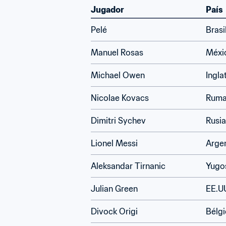
Jugador
País
Pelé
Brasi
Manuel Rosas
Méxi
Michael Owen
Ingla
Nicolae Kovacs
Ruma
Dimitri Sychev
Rusia
Lionel Messi
Arge
Aleksandar Tirnanic
Yugo
Julian Green
EE.U
Divock Origi
Bélgi