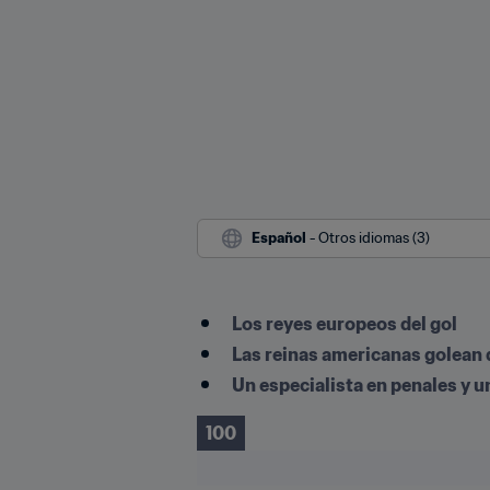
Español
 - Otros idiomas (3)
Los reyes europeos del gol
Las reinas americanas golean 
Un especialista en penales y u
100