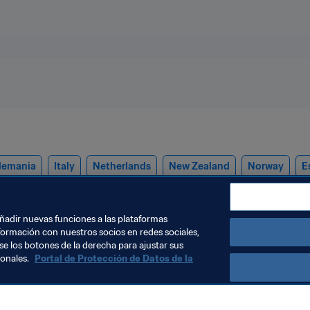
lemania
Italy
Netherlands
New Zealand
Norway
E
añadir nuevas funciones a las plataformas
formación con nuestros socios en redes sociales,
se los botones de la derecha para ajustar sus
sonales.
Portal de Protección de Datos de la