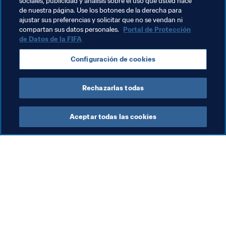
sociales, publicidad y análisis sobre el uso que usted hace
de nuestra página. Use los botones de la derecha para
ajustar sus preferencias y solicitar que no se vendan ni
Temas relacionados
compartan sus datos personales.
Portal de Protección
de Datos de la FIFA
Organización
Thailand
AFC
Bélgica
Configuración de cookies
UEFA
Honduras
Concacaf
Grenada
Rechazarlas todas
Aceptar todas las cookies
La labor de la FIFA
Visite también
Legal
Todos los temas y las 
noticias relacionadas con 
Sistema de traspasos
FIFA