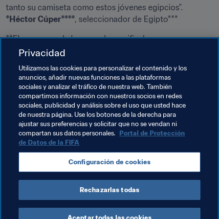
tanto su camiseta como estos jóvenes egipcios”. 
*Héctor Cúper****
, seleccionador de Egipto***
**El programa de la segunda semifinal
Privacidad
Jueves, 2 de febrero (hora local)
Utilizamos las cookies para personalizar el contenido y los
anuncios, añadir nuevas funciones a las plataformas
sociales y analizar el tráfico de nuestra web. También
El campeón de la Copa Africana de Naciones de la CAF 
compartimos información con nuestros socios en redes
Gabón 2017 representará al continente en la Copa FIFA 
sociales, publicidad y análisis sobre el uso que usted hace
de nuestra página. Use los botones de la derecha para
Confederaciones Rusia 2017.**
ajustar sus preferencias y solicitar que no se vendan ni
compartan sus datos personales.
Portal de Protección
de Datos de la FIFA
Temas relacionados
Configuración de cookies
Burkina Faso
Egypt
CAF
Rechazarlas todas
Aceptar todas las cookies