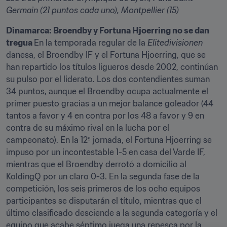
Germain (21 puntos cada uno), Montpellier (15)
Dinamarca: Broendby y Fortuna Hjoerring no se dan 
tregua 
En la temporada regular de la 
Elitedivisionen
danesa, el Broendby IF y el Fortuna Hjoerring, que se 
han repartido los títulos ligueros desde 2002, continúan 
su pulso por el liderato. Los dos contendientes suman 
34 puntos, aunque el Broendby ocupa actualmente el 
primer puesto gracias a un mejor balance goleador (44 
tantos a favor y 4 en contra por los 48 a favor y 9 en 
contra de su máximo rival en la lucha por el 
campeonato). En la 12ª jornada, el Fortuna Hjoerring se 
impuso por un incontestable 1-5 en casa del Varde IF, 
mientras que el Broendby derrotó a domicilio al 
KoldingQ por un claro 0-3. En la segunda fase de la 
competición, los seis primeros de los ocho equipos 
participantes se disputarán el título, mientras que el 
último clasificado desciende a la segunda categoría y el 
equipo que acabe séptimo juega una repesca por la 