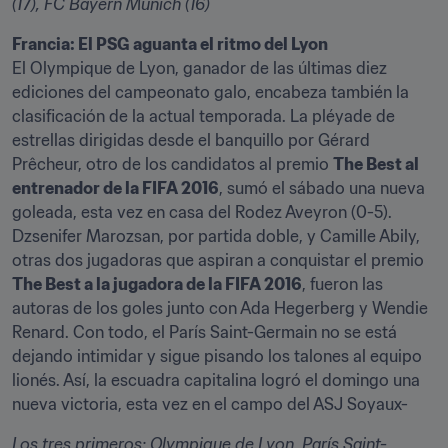
(17), FC Bayern Múnich (16)
El Olympique de Lyon, ganador de las últimas diez 
ediciones del campeonato galo, encabeza también la 
clasificación de la actual temporada. La pléyade de 
estrellas dirigidas desde el banquillo por Gérard 
Prêcheur, otro de los candidatos al premio 
The Best al 
entrenador de la FIFA 2016
, sumó el sábado una nueva 
goleada, esta vez en casa del Rodez Aveyron (0-5). 
Dzsenifer Marozsan, por partida doble, y Camille Abily, 
otras dos jugadoras que aspiran a conquistar el premio 
The Best a la jugadora de la FIFA 2016
, fueron las 
autoras de los goles junto con Ada Hegerberg y Wendie 
Renard. Con todo, el París Saint-Germain no se está 
dejando intimidar y sigue pisando los talones al equipo 
lionés. Así, la escuadra capitalina logró el domingo una 
nueva victoria, esta vez en el campo del ASJ Soyaux-
Los tres primeros: Olympique de Lyon, París Saint-