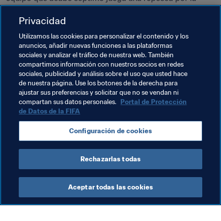
permanencia. El Varde ocupa actualmente el farolillo 
Privacidad
rojo con un solo punto, mientras que el Vejle BK es 
penúltimo con nueve
.
Utilizamos las cookies para personalizar el contenido y los
anuncios, añadir nuevas funciones a las plataformas
Los tres primeros: Broendby IF, Fortuna Hjoerring (34 
sociales y analizar el tráfico de nuestra web. También
cada uno), KoldingQ (21)
compartimos información con nuestros socios en redes
sociales, publicidad y análisis sobre el uso que usted hace
de nuestra página. Use los botones de la derecha para
ajustar sus preferencias y solicitar que no se vendan ni
Temas relacionados
compartan sus datos personales.
Portal de Protección
de Datos de la FIFA
Denmark
France
Alemania
España
Configuración de cookies
UEFA
Rechazarlas todas
Aceptar todas las cookies