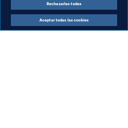
Rechazarlas todas
Aceptar todas las cookies
La labor de la FIFA
Visite también
Legal
Todos los temas y las 
noticias relacionadas con 
Sistema de traspasos
FIFA
Fútbol femenino
Reportes y documentos
Promoción del fútbol
Fundación FIFA
Innovación
FIFA Museum
Desarrollo del talento
Trabaja con nosotros
Organización de los 
torneos