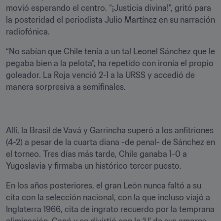
movió esperando el centro. “¡Justicia divina!”, gritó para 
la posteridad el periodista Julio Martínez en su narración 
radiofónica.
“No sabían que Chile tenía a un tal Leonel Sánchez que le 
pegaba bien a la pelota”, ha repetido con ironía el propio 
goleador. La Roja venció 2-1 a la URSS y accedió de 
manera sorpresiva a semifinales.
Allí, la Brasil de Vavá y Garrincha superó a los anfitriones 
(4-2) a pesar de la cuarta diana -de penal- de Sánchez en 
el torneo. Tres días más tarde, Chile ganaba 1-0 a 
Yugoslavia y firmaba un histórico tercer puesto.
En los años posteriores, el gran León nunca faltó a su 
cita con la selección nacional, con la que incluso viajó a 
Inglaterra 1966, cita de ingrato recuerdo por la temprana 
eliminación. Ganó y se divirtió con la ‘U’ de sus amores 