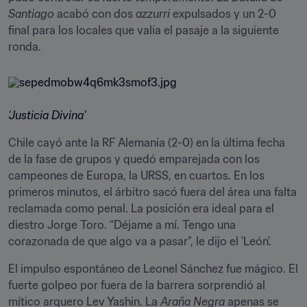
Santiago
 acabó con dos 
azzurri
 expulsados y un 2-0 
final para los locales que valía el pasaje a la siguiente 
ronda.
‘Justicia Divina'
Chile cayó ante la RF Alemania (2-0) en la última fecha 
de la fase de grupos y quedó emparejada con los 
campeones de Europa, la URSS, en cuartos. En los 
primeros minutos, el árbitro sacó fuera del área una falta 
reclamada como penal. La posición era ideal para el 
diestro Jorge Toro. “Déjame a mí. Tengo una 
corazonada de que algo va a pasar”, le dijo el 'León'.
El impulso espontáneo de Leonel Sánchez fue mágico. El 
fuerte golpeo por fuera de la barrera sorprendió al 
mítico arquero Lev Yashin. La 
Araña Negra
 apenas se 