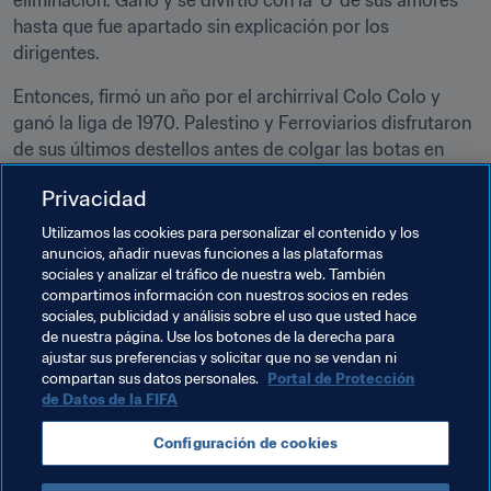
hasta que fue apartado sin explicación por los 
dirigentes.
Entonces, firmó un año por el archirrival Colo Colo y 
ganó la liga de 1970. Palestino y Ferroviarios disfrutaron 
de sus últimos destellos antes de colgar las botas en 
1973.
Privacidad
Leonel Sánchez fue en el fútbol todo lo que pudo haber 
Utilizamos las cookies para personalizar el contenido y los
sido en el boxeo: talento infinito, carácter indomable y 
anuncios, añadir nuevas funciones a las plataformas
una zurda divina.
sociales y analizar el tráfico de nuestra web. También
compartimos información con nuestros socios en redes
sociales, publicidad y análisis sobre el uso que usted hace
de nuestra página. Use los botones de la derecha para
ajustar sus preferencias y solicitar que no se vendan ni
compartan sus datos personales.
Portal de Protección
de Datos de la FIFA
Temas relacionados
Configuración de cookies
CONMEBOL