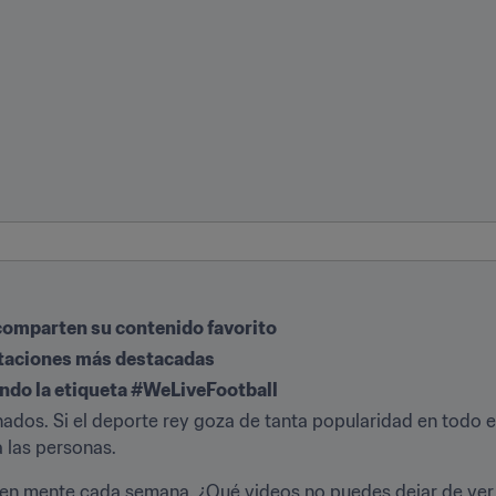
comparten su contenido favorito
rtaciones más destacadas
ando la etiqueta #WeLiveFootball
ionados. Si el deporte rey goza de tanta popularidad en todo e
a las personas.
en mente cada semana. ¿Qué videos no puedes dejar de ver u