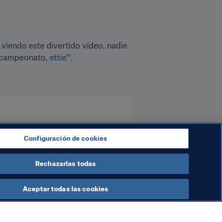
viendo este divertido vídeo, nadie 
l campeonato, 
ettie™
.
Configuración de cookies
Rechazarlas todas
Aceptar todas las cookies