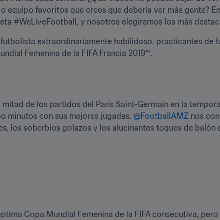
r o equipo favoritos que crees que debería ver más gente? En
iqueta #WeLiveFootball, y nosotros elegiremos los más desta
futbolista extraordinariamente habilidoso, practicantes de f
undial Femenina de la FIFA Francia 2019™.
itad de los partidos del París Saint-Germain en la temporada
co minutos con sus mejores jugadas. 
@FootballAMZ
 nos con
tes, los soberbios golazos y los alucinantes toques de balón 
séptima Copa Mundial Femenina de la FIFA consecutiva, pero c