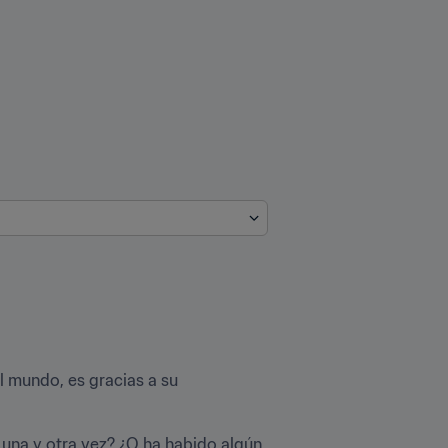
l mundo, es gracias a su 
na y otra vez? ¿O ha habido algún 