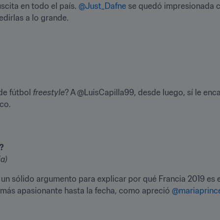
cita en todo el país. 
@Just_Dafne
 se quedó impresionada c
dirlas a lo grande.
e fútbol 
freestyle
? A @LuisCapilla99, desde luego, sí le enc
co.
?
ia)
 un sólido argumento para explicar por qué Francia 2019 es 
ón más apasionante hasta la fecha, como apreció 
@mariaprinc