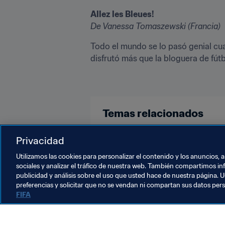
Allez les Bleues!
De Vanessa Tomaszewski (Francia)
Todo el mundo se lo pasó genial cuan
disfrutó más que la bloguera de fútb
Temas relacionados
Australia
France
México
Privacidad
Utilizamos las cookies para personalizar el contenido y los anuncios, 
sociales y analizar el tráfico de nuestra web. También compartimos in
publicidad y análisis sobre el uso que usted hace de nuestra página. U
preferencias y solicitar que no se vendan ni compartan sus datos per
FIFA