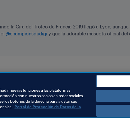
do la Gira del Trofeo de Francia 2019 llegó a Lyon; aunque, 
ol 
@championsdudigi
 y que la adorable mascota oficial de
USA
Brazil
añadir nuevas funciones a las plataformas
formación con nuestros socios en redes sociales,
se los botones de la derecha para ajustar sus
sonales.
Portal de Protección de Datos de la