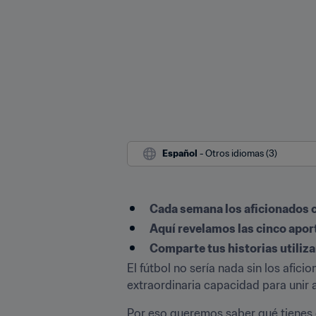
Español
 - Otros idiomas (3)
Cada semana los aficionados 
Aquí revelamos las cinco apo
Comparte tus historias utiliz
El fútbol no sería nada sin los afic
extraordinaria capacidad para unir 
Por eso queremos saber qué tienes 