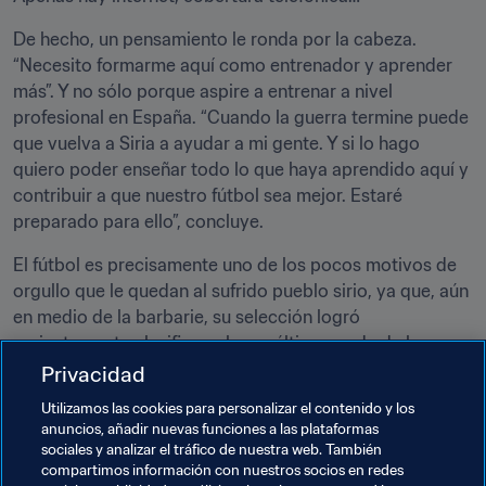
De hecho, un pensamiento le ronda por la cabeza. 
“Necesito formarme aquí como entrenador y aprender 
más”. Y no sólo porque aspire a entrenar a nivel 
profesional en España. “Cuando la guerra termine puede 
que vuelva a Siria a ayudar a mi gente. Y si lo hago 
quiero poder enseñar todo lo que haya aprendido aquí y 
contribuir a que nuestro fútbol sea mejor. Estaré 
preparado para ello”, concluye.
El fútbol es precisamente uno de los pocos motivos de 
orgullo que le quedan al sufrido pueblo sirio, ya que, aún 
en medio de la barbarie, su selección logró 
recientemente clasificar a la penúltima ronda de las 
eliminatorias asiáticas a la Copa Mundial de la FIFA 
Privacidad
Rusia 2018™.
Utilizamos las cookies para personalizar el contenido y los
anuncios, añadir nuevas funciones a las plataformas
El sol se ha ocultado ya y los focos iluminan la cancha 
sociales y analizar el tráfico de nuestra web. También
del Boetticher. Osama se despide con una sonrisa franca 
compartimos información con nuestros socios en redes