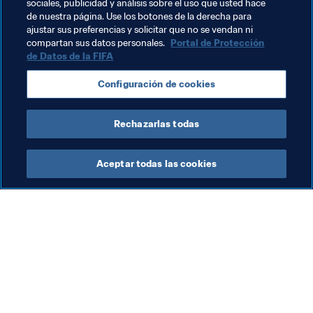
y se dispone a terminar la jornada de la mejor forma 
sociales, publicidad y análisis sobre el uso que usted hace
de nuestra página. Use los botones de la derecha para
posible: jugando al fútbol con su hijo pequeño.
ajustar sus preferencias y solicitar que no se vendan ni
compartan sus datos personales.
Portal de Protección
de Datos de la FIFA
Temas relacionados
Configuración de cookies
Syria
AFC
Rechazarlas todas
Aceptar todas las cookies
La labor de la FIFA
Visite también
Legal
Todos los temas y las 
noticias relacionadas con 
Sistema de traspasos
FIFA