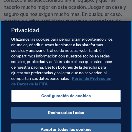
conozco a su seleccionadora y al equipo, y querrán 
hacerlo mucho mejor en esta ocasión. Juegan en casa y 
seguro que nos exigen mucho más. En cualquier caso, 
nuestro objetivo está claro: queremos hacer pleno de 
Privacidad
Martina Voss-Tecklenburg, seleccionadora de 
Utilizamos las cookies para personalizar el contenido y los
Alemania
anuncios, añadir nuevas funciones a las plataformas
sociales y analizar el tráfico de nuestra web. También
compartimos información con nuestros socios en redes
sociales, publicidad y análisis sobre el uso que usted hace
de nuestra página. Use los botones de la derecha para
ajustar sus preferencias y solicitar que no se vendan ni
Temas relacionados
compartan sus datos personales.
Portal de Protección
de Datos de la FIFA
Scotland
Finland
Slovakia
Iceland
Configuración de cookies
España
Poland
Rechazarlas todas
Aceptar todas las cookies