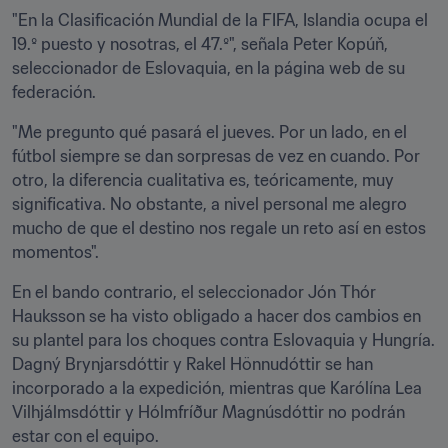
"En la Clasificación Mundial de la FIFA, Islandia ocupa el 
19.º puesto y nosotras, el 47.º", señala Peter Kopúň, 
seleccionador de Eslovaquia, en la página web de su 
federación.
"Me pregunto qué pasará el jueves. Por un lado, en el 
fútbol siempre se dan sorpresas de vez en cuando. Por 
otro, la diferencia cualitativa es, teóricamente, muy 
significativa. No obstante, a nivel personal me alegro 
mucho de que el destino nos regale un reto así en estos 
momentos".
En el bando contrario, el seleccionador Jón Thór 
Hauksson se ha visto obligado a hacer dos cambios en 
su plantel para los choques contra Eslovaquia y Hungría. 
Dagný Brynjarsdóttir y Rakel Hönnudóttir se han 
incorporado a la expedición, mientras que Karólína Lea 
Vilhjálmsdóttir y Hólmfríður Magnúsdóttir no podrán 
estar con el equipo.