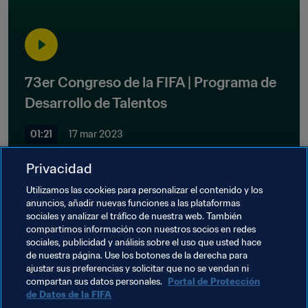
73er Congreso de la FIFA | Programa de 
Desarrollo de Talentos
01:21
17 mar 2023
Privacidad
Utilizamos las cookies para personalizar el contenido y los
anuncios, añadir nuevas funciones a las plataformas
sociales y analizar el tráfico de nuestra web. También
compartimos información con nuestros socios en redes
Temas relacionados
sociales, publicidad y análisis sobre el uso que usted hace
de nuestra página. Use los botones de la derecha para
ajustar sus preferencias y solicitar que no se vendan ni
Organización
Japan
AFC
Korea Republic
compartan sus datos personales.
Portal de Protección
de Datos de la FIFA
Jordan
Qatar
Uzbekistan
Australia