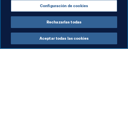
Configuración de cookies
Saudi Arabia
Hong Kong, China
Rechazarlas todas
Aceptar todas las cookies
La labor de la FIFA
Visite también
Legal
Todos los temas y las 
noticias relacionadas con 
Sistema de traspasos
FIFA
Fútbol femenino
Reportes y documentos
Promoción del fútbol
Fundación FIFA
Innovación
FIFA Museum
Desarrollo del talento