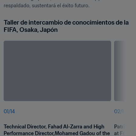
respaldado, sustentará el éxito futuro.
Taller de intercambio de conocimientos de la 
FIFA, Osaka, Japón
01
/
14
02
/
14
Technical Director, Fahad Al-Zarra and High 
Patrick S
Performance Director,Mohamed Gadou of the 
at Footba