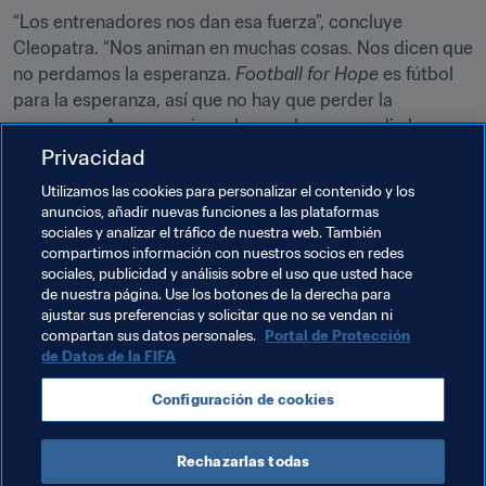
“Los entrenadores nos dan esa fuerza”, concluye 
Cleopatra. “Nos animan en muchas cosas. Nos dicen que 
no perdamos la esperanza. 
Football for Hope
 es fútbol 
para la esperanza, así que no hay que perder la 
esperanza. Aunque quieras hacer algo que nadie ha 
hecho nunca, debes hacerlo”.
Privacidad
Utilizamos las cookies para personalizar el contenido y los
Este artículo pertenece a la serie de reportajes de 
anuncios, añadir nuevas funciones a las plataformas
FIFA.com que ponen de relieve a las ONG que forman 
sociales y analizar el tráfico de nuestra web. También
parte de 
Football for Hope
, la iniciativa global de la FIFA 
compartimos información con nuestros socios en redes
para ayudar a mejorar las vidas de los jóvenes a través 
sociales, publicidad y análisis sobre el uso que usted hace
de nuestra página. Use los botones de la derecha para
del fútbol. 
ajustar sus preferencias y solicitar que no se vendan ni
compartan sus datos personales.
Portal de Protección
de Datos de la FIFA
Temas relacionados
Configuración de cookies
Tanzania
CAF
Rechazarlas todas