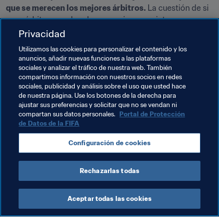
que se merecen los mejores árbitros.
 La cuestión de si 
esos árbitros son hombres o mujeres me interesa 
menos, porque lo que quiero es que tengan calidad”, 
Privacidad
concluye.
Utilizamos las cookies para personalizar el contenido y los
anuncios, añadir nuevas funciones a las plataformas
Este artículo forma parte de nuestra nueva serie “Las 
sociales y analizar el tráfico de nuestra web. También
mujeres en el fútbol”, en la que ofrecemos distintas 
compartimos información con nuestros socios en redes
miradas entre bastidores. La semana que viene nos 
sociales, publicidad y análisis sobre el uso que usted hace
de nuestra página. Use los botones de la derecha para
centraremos en la beninesa Tempa Rosalie N’Dah.
ajustar sus preferencias y solicitar que no se vendan ni
compartan sus datos personales.
Portal de Protección
de Datos de la FIFA
Temas relacionados
Configuración de cookies
Arbitraje
Sweden
Rechazarlas todas
Aceptar todas las cookies