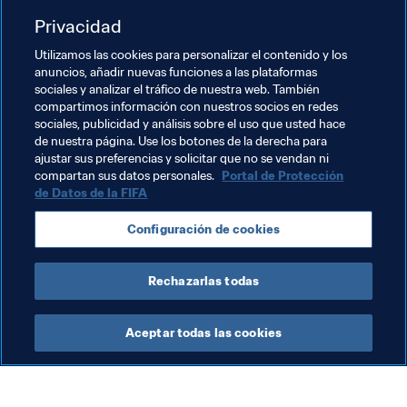
contra River Plate o Lanús y así poder definir al 
representante sudamericano en la Copa Mundial de 
Privacidad
Clubes de la FIFA EAU 2017.
Utilizamos las cookies para personalizar el contenido y los
anuncios, añadir nuevas funciones a las plataformas
sociales y analizar el tráfico de nuestra web. También
compartimos información con nuestros socios en redes
Y para quien estuvo aquí en Guayaquil con la gente, 
sociales, publicidad y análisis sobre el uso que usted hace
de nuestra página. Use los botones de la derecha para
nuestro agradecimiento! 
ajustar sus preferencias y solicitar que no se vendan ni
compartan sus datos personales.
Portal de Protección
de Datos de la FIFA
Temas relacionados
Configuración de cookies
Brazil
Ecuador
CONMEBOL
Rechazarlas todas
Aceptar todas las cookies