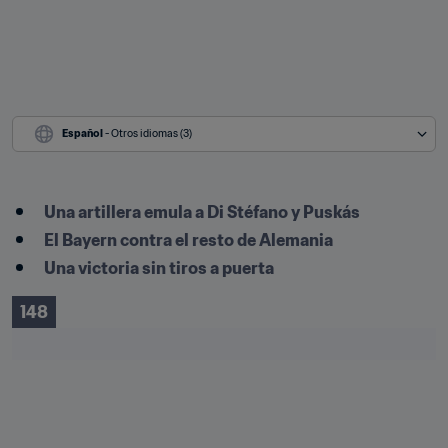
Español
 - Otros idiomas (3)
Una artillera emula a Di Stéfano y Puskás
El Bayern contra el resto de Alemania
Una victoria sin tiros a puerta
148