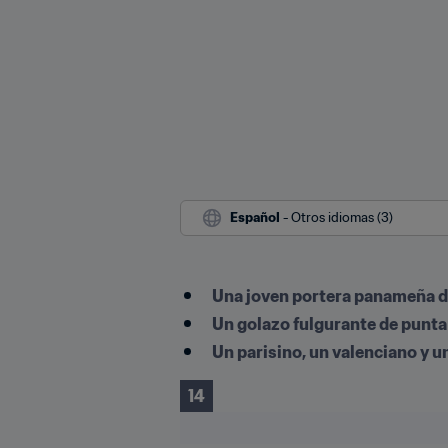
Español
 - Otros idiomas (3)
Una joven portera panameña 
Un golazo fulgurante de punta
Un parisino, un valenciano y u
14