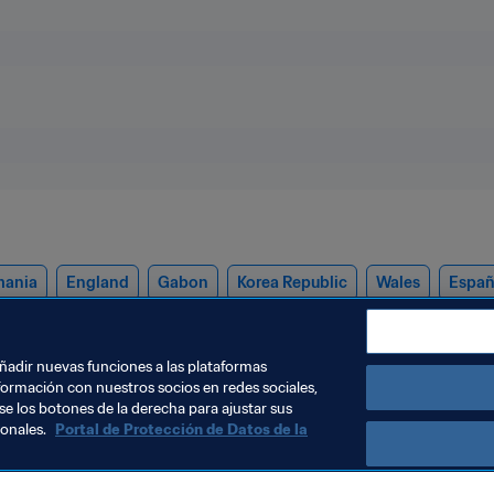
mania
England
Gabon
Korea Republic
Wales
Espa
añadir nuevas funciones a las plataformas
formación con nuestros socios en redes sociales,
se los botones de la derecha para ajustar sus
sonales.
Portal de Protección de Datos de la