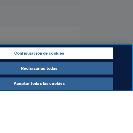
uguay
Türkiye
Sweden
Configuración de cookies
Rechazarlas todas
Aceptar todas las cookies