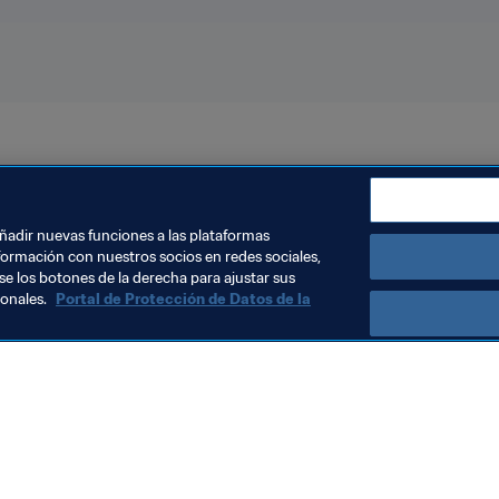
nds
Alemania
Bélgica
España
England
USA
Ur
añadir nuevas funciones a las plataformas
formación con nuestros socios en redes sociales,
se los botones de la derecha para ajustar sus
sonales.
Portal de Protección de Datos de la
Visite también
Todos los temas y las noticias relacionadas con FIFA