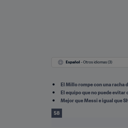
Español
 - Otros idiomas (3)
El Millo rompe con una racha d
El equipo que no puede evitar
Mejor que Messi e igual que 
58