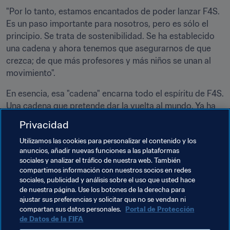
"Por lo tanto, estamos encantados de poder lanzar F4S. 
Es un paso importante para nosotros, pero es sólo el 
principio. Se trata de sostenibilidad. Se ha establecido 
una cadena y ahora tenemos que asegurarnos de que 
crezca; de que más profesores y más niños se unan al 
movimiento".
En esencia, esa "cadena" encarna todo el espíritu de F4S. 
Una cadena que pretende dar la vuelta al mundo. Ya ha 
recorrido la mitad del camino.
Privacidad
Utilizamos las cookies para personalizar el contenido y los
anuncios, añadir nuevas funciones a las plataformas
sociales y analizar el tráfico de nuestra web. También
compartimos información con nuestros socios en redes
Temas relacionados
sociales, publicidad y análisis sobre el uso que usted hace
de nuestra página. Use los botones de la derecha para
ajustar sus preferencias y solicitar que no se vendan ni
Organización
Sierra Leone
CAF
compartan sus datos personales.
Portal de Protección
de Datos de la FIFA