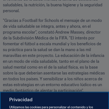
saludables, la nutrición, la buena higiene y la seguridad 
personal.
"Gracias a Football for Schools el mensaje de un modo 
de vida saludable se integra, antes y ahora, en el 
programa escolar", constató Andrew Massey, director 
de la Subdivisión Médica de la FIFA. "El interés por 
fomentar el fútbol a escala mundial y los beneficios de 
su práctica para la salud se dan la mano a las mil 
maravillas en este proyecto. La educación de la infancia 
en un modo de vida saludable, tanto en el plano de la 
salud mental como en el de la salud física, es la base 
sobre la que deberían asentarse las estrategias médicas 
en todos los países. Y sensibilizar a los niños acerca de 
estas estrategias en un entorno educativo lúdico es un 
medio fantástico de alentar la participación".
Privacidad
Football for Schools velará porque este principio se 
convierta en la mejor práctica en Vietnam y en todo el 
Utilizamos las cookies para personalizar el contenido y los