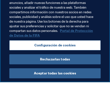
mundo.
anuncios, añadir nuevas funciones a las plataformas
sociales y analizar el tráfico de nuestra web. También
compartimos información con nuestros socios en redes
Temas relacionados
sociales, publicidad y análisis sobre el uso que usted hace
de nuestra página. Use los botones de la derecha para
ajustar sus preferencias y solicitar que no se vendan ni
Organización
Vietnam
AFC
compartan sus datos personales.
Portal de Protección
de Datos de la FIFA
Configuración de cookies
Rechazarlas todas
Football for Schools
Aceptar todas las cookies
Impacto Social
Imp
Football for Schools se
Fo
abre a nuevas perspectivas
la