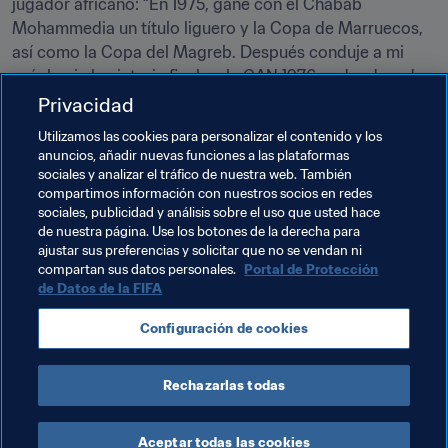
jugador africano: “En 1975, gané con el Chabab 
Mohammedia un título liguero y la Copa de Marruecos, 
así como la Copa del Magreb. Después conduje a mi 
país hacia la victoria final en la CAN 1976, redondeando 
un año excepcional para mí”.
Privacidad
Utilizamos las cookies para personalizar el contenido y los
El máximo goleador en la historia de la selección 
anuncios, añadir nuevas funciones a las plataformas
marroquí, con 42 dianas, espera que sus sucesores 
sociales y analizar el tráfico de nuestra web. También
consigan una segunda corona continental, 
compartimos información con nuestros socios en redes
aprovechando las circunstancias mucho más favorables 
sociales, publicidad y análisis sobre el uso que usted hace
de nuestra página. Use los botones de la derecha para
del fútbol actual.
ajustar sus preferencias y solicitar que no se vendan ni
compartan sus datos personales.
Portal de Protección
de Datos de la FIFA
Temas relacionados
Configuración de cookies
Morocco
CAF
Rechazarlas todas
Aceptar todas las cookies