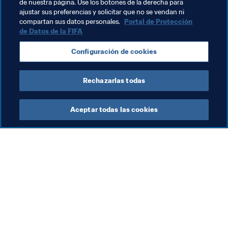
de nuestra página. Use los botones de la derecha para
ajustar sus preferencias y solicitar que no se vendan ni
Temas relacionados
compartan sus datos personales.
Portal de Protección
de Datos de la FIFA
Competiciones
Brazil
Mozambique
CAF
Configuración de cookies
CONMEBOL
Rechazarlas todas
Aceptar todas las cookies
La labor de la FIFA
Visite también
Legal
Todos los temas y las 
noticias relacionadas con 
Sistema de traspasos
FIFA
Fútbol femenino