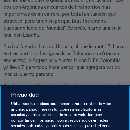
aún así marcó cuatro goles, tres de ellos cruciales. "Los 
dos con Argentina en cuartos de final son los más 
importantes de mi carrera, por toda la situación que 
atravesé, pero también porque Brasil se estaba 
quedando fuera del Mundial". Además, marcó una en la 
final con España.
Su rival favorito ha sido Ucrania, al que le anotó 7 dianas 
en tres partidos. Le siguen Islas Salomón con 6 (en un 
encuentro), y Argentina y Australia con 5. En Colombia 
ya lleva 7, pero todo hace pensar que agregará varios 
más su cuenta personal.
A Falcão le queda un único récord por romper antes de, 
como anunció, retirarse de la selección: convertirse en el 
Privacidad
primer jugador en ganar tres Copas Mundiales de Fútsal 
Utilizamos las cookies para personalizar el contenido y los
de la FIFA. Y esté seguro que lo tiene en cuenta. "Ahora 
anuncios, añadir nuevas funciones a las plataformas
quiero más: deseo ser goleador, mejor jugador y 
sociales y analizar el tráfico de nuestra web. También
campeón".
compartimos información con nuestros socios en redes
sociales, publicidad y análisis sobre el uso que usted hace