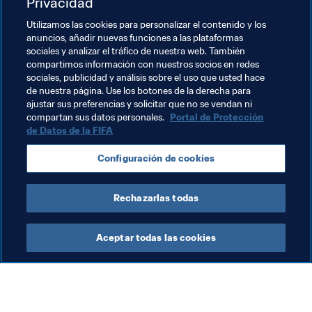
Privacidad
niñas de todo el mundo.
Utilizamos las cookies para personalizar el contenido y los
anuncios, añadir nuevas funciones a las plataformas
Temas relacionados
sociales y analizar el tráfico de nuestra web. También
compartimos información con nuestros socios en redes
sociales, publicidad y análisis sobre el uso que usted hace
Presidente de la FIFA
Organización
Thailand
de nuestra página. Use los botones de la derecha para
ajustar sus preferencias y solicitar que no se vendan ni
AFC
compartan sus datos personales.
Portal de Protección
de Datos de la FIFA
Configuración de cookies
Rechazarlas todas
Impacto Social
Aceptar todas las cookies
Organización
Pre
Brasil inaugura dos nuevos
El