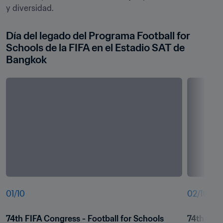
y diversidad.
Día del legado del Programa Football for 
Schools de la FIFA en el Estadio SAT de 
Bangkok
01
/
10
02
/
10
74th FIFA Congress - Football for Schools
74th FIFA