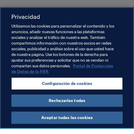
Privacidad
Utilizamos las cookies para personalizar el contenido y los
anuncios, añadir nuevas funciones a las plataformas
Temas relacionados
sociales y analizar el tráfico de nuestra web. También
compartimos información con nuestros socios en redes
sociales, publicidad y análisis sobre el uso que usted hace
Fútbol Femenino
Organización
España
de nuestra página. Use los botones de la derecha para
ajustar sus preferencias y solicitar que no se vendan ni
UEFA
Australia
AFC
USA
Concacaf
compartan sus datos personales.
Portal de Protección
de Datos de la FIFA
Alemania
Venezuela
CONMEBOL
Brazil
Configuración de cookies
Netherlands
Rechazarlas todas
Aceptar todas las cookies