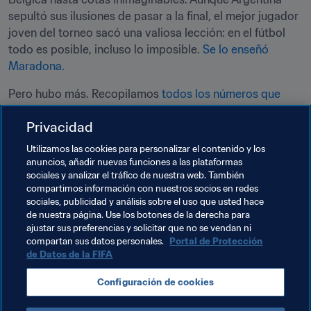
sepultó sus ilusiones de pasar a la final, el mejor jugador 
joven del torneo sacó una valiosa lección: en el fútbol 
todo es posible, incluso lo imposible. 
Se lo enseñó 
Maradona.
Pero hubo más. Recopilamos 
todos los números que 
cimentaron el torneo
, repasamos las mejores imágenes 
Privacidad
y nos fuimos al Museo del Fútbol Mundial de la FIFA para 
saber qué 
tesoros se guardan allí de aquella cita.
Utilizamos las cookies para personalizar el contenido y los
anuncios, añadir nuevas funciones a las plataformas
Y llegó el gran día. La gran final. En la previa el 
sociales y analizar el tráfico de nuestra web. También
seleccionador argentino 
Carlos Salvador Bilardo nos 
compartimos información con nuestros socios en redes
sociales, publicidad y análisis sobre el uso que usted hace
despejó dudas sobre los mitos y leyendas
 que rodearon 
de nuestra página. Use los botones de la derecha para
al equipo en su aventura mexicana. Luego nos fuimos al 
ajustar sus preferencias y solicitar que no se vendan ni
Azteca.
compartan sus datos personales.
Portal de Protección
de Datos de la FIFA
Hacía mucho calor. Sonaron los himnos. Alemania puso 
el balón en juego… el resto es historia.
Configuración de cookies