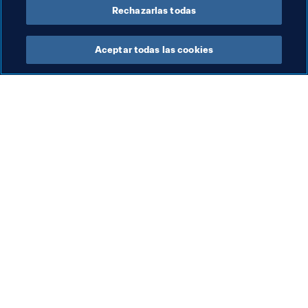
Rechazarlas todas
Aceptar todas las cookies
La labor de la FIFA
Visite también
Legal
Todos los temas y las 
noticias relacionadas con 
Sistema de traspasos
FIFA
Fútbol femenino
Reportes y documentos
Promoción del fútbol
Fundación FIFA
Innovación
FIFA Museum
Desarrollo del talento
Trabaja con nosotros
Organización de los 
torneos