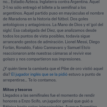
no… Estadio Azteca. Inglaterra contra Argentina. Aquel 
2-1 no sólo entregó el billete a la semifinal a los 
argentinos. Aquel partido puso en mayúsculas el nombre 
de Maradona en la historia del fútbol. Dos goles 
antológicos y antagónicos. La Mano de Dios y el ‘gol del 
siglo’. Esa cabalgada del Diez, que analizamos desde 
todos los puntos de vista posibles, todavía sigue 
arrancando gestos de admiración. Lionel Messi, Diego 
Forlán, Ronaldo, Fabio Cannavaro y Samuel Eto’o 
reaccionaron ante nuestras cámaras al revivir ese 
golazo y nos compartieron sus impresiones.
¿Y quién tiene la camiseta que el Pibe de oro vistió aquel 
día? 
El jugador inglés que se la pidió
 estuvo a punto de 
arrepentirse… Te lo contamos.
Mitos y tesoros
Llegados a las semifinales fue el momento de rendir 
honores a Enzo Scifo, un jugador genial que guió a 
Bélgica hasta cotas inimaginables. Aunque Argentina 