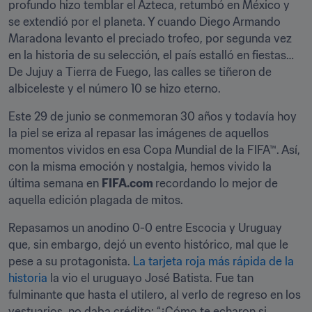
profundo hizo temblar el Azteca, retumbó en México y 
se extendió por el planeta. Y cuando Diego Armando 
Maradona levanto el preciado trofeo, por segunda vez 
en la historia de su selección, el país estalló en fiestas… 
De Jujuy a Tierra de Fuego, las calles se tiñeron de 
albiceleste y el número 10 se hizo eterno.
Este 29 de junio se conmemoran 30 años y todavía hoy 
la piel se eriza al repasar las imágenes de aquellos 
momentos vividos en esa Copa Mundial de la FIFA™. Así, 
con la misma emoción y nostalgia, hemos vivido la 
última semana en 
FIFA.com 
recordando lo mejor de 
aquella edición plagada de mitos.
Repasamos un anodino 0-0 entre Escocia y Uruguay 
que, sin embargo, dejó un evento histórico, mal que le 
pese a su protagonista. 
La tarjeta roja más rápida de la 
historia
 la vio el uruguayo José Batista. Fue tan 
fulminante que hasta el utilero, al verlo de regreso en los 
vestuarios, no daba crédito: “¿Cómo te echaron si 