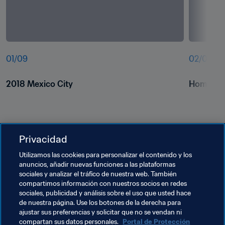
01
/
09
02
/
09
2018 Mexico City
Homeless
Privacidad
Utilizamos las cookies para personalizar el contenido y los
anuncios, añadir nuevas funciones a las plataformas
sociales y analizar el tráfico de nuestra web. También
compartimos información con nuestros socios en redes
Temas relacionados
sociales, publicidad y análisis sobre el uso que usted hace
de nuestra página. Use los botones de la derecha para
ajustar sus preferencias y solicitar que no se vendan ni
Football Unites the World
Presidente de la FIFA
compartan sus datos personales.
Portal de Protección