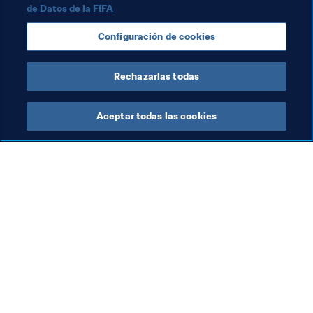
de Datos de la FIFA
Organización
Organización
Korea Republic
Configuración de cookies
AFC
Rechazarlas todas
Aceptar todas las cookies
La labor de la FIFA
Visite también
Legal
Todos los temas y las 
noticias relacionadas con 
Sistema de traspasos
FIFA
Fútbol femenino
Reportes y documentos
Promoción del fútbol
Fundación FIFA
Innovación