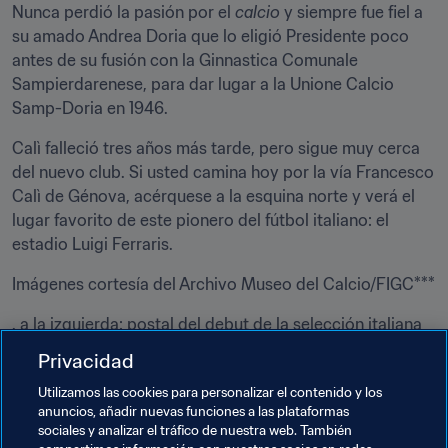
Nunca perdió la pasión por el 
calcio
 y siempre fue fiel a 
su amado Andrea Doria que lo eligió Presidente poco 
antes de su fusión con la Ginnastica Comunale 
Sampierdarenese, para dar lugar a la Unione Calcio 
Samp-Doria en 1946.
Calì falleció tres años más tarde, pero sigue muy cerca 
del nuevo club. Si usted camina hoy por la vía Francesco 
Calì de Génova, acérquese a la esquina norte y verá el 
lugar favorito de este pionero del fútbol italiano: el 
estadio Luigi Ferraris.
Imágenes cortesía del Archivo Museo del Calcio/FIGC***
. a la izquierda: postal del debut de la selección italiana

. arriba: primer partido de Italia ante Francia: desde la 
Privacidad
izquierda > 
Lana, Cevenini Ist, Calì, Rizzi, Trerè, Fossati 
Utilizamos las cookies para personalizar el contenido y los
Ist, Domenico Capello, Debernardi, Varisco, De Simoni, 
anuncios, añadir nuevas funciones a las plataformas
sociales y analizar el tráfico de nuestra web. También
. abajo: Francia 1-2 Italia, en el estadio Olímpico de 