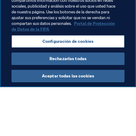
compartimos información con nuestros socios en redes
Marsella el 21de Febrero de 1921. Francesco Calì es 
sociales, publicidad y análisis sobre el uso que usted hace
de nuestra página. Use los botones de la derecha para
comisario técnico de FIGC, el primero por la derecha.
ajustar sus preferencias y solicitar que no se vendan ni
compartan sus datos personales.
Portal de Protección
de Datos de la FIFA
Temas relacionados
Configuración de cookies
Italy
UEFA
Rechazarlas todas
Aceptar todas las cookies
La labor de la FIFA
Visite también
Legal
Todos los temas y las 
noticias relacionadas con 
Sistema de traspasos